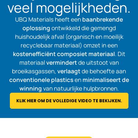
veel mogelijkheden.
UBQ Materials heeft een
baanbrekende
oplossing
ontwikkeld die gemengd
huishoudelijk afval (organisch en moeilijk
recyclebaar materiaal) omzet in een
kostenefficiënt composiet materiaal
. Dit
materiaal
vermindert
de uitstoot van
broeikasgassen,
verlaagt
de behoefte aan
conventionele plastics
en
minimaliseert de
winning
van natuurlijke hulpbronnen.
KLIK HIER OM DE VOLLEDIGE VIDEO TE BEKIJKEN.