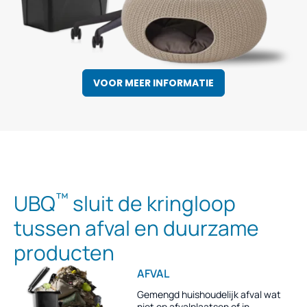
VOOR MEER INFORMATIE
™
UBQ
sluit de kringloop
tussen afval en duurzame
producten
AFVAL
Gemengd huishoudelijk afval wat
niet op afvalplaatsen of in