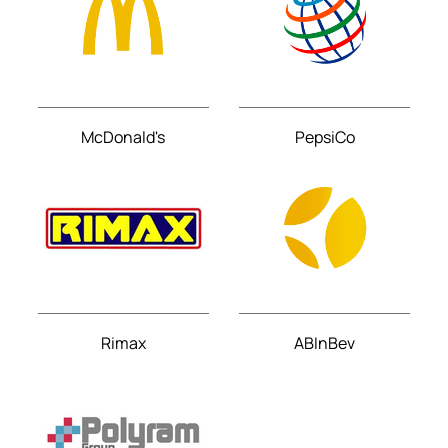
McDonald's
PepsiCo
Rimax
ABInBev