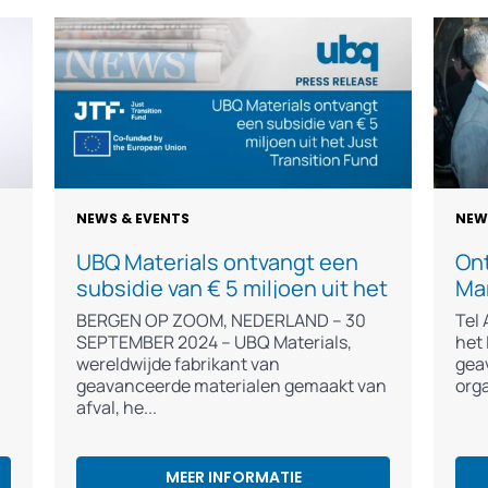
NEWS & EVENTS
NEW
UBQ Materials ontvangt een
On
subsidie van € 5 miljoen uit het
Mar
Just Transition Fund
aa
BERGEN OP ZOOM, NEDERLAND – 30
Tel 
gro
SEPTEMBER 2024 – UBQ Materials,
het 
wereldwijde fabrikant van
pro
gea
geavanceerde materialen gemaakt van
org
Zo
afval, he
MEER INFORMATIE